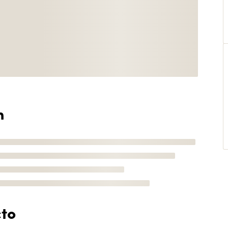
n
cto