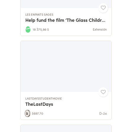
LES ENFANTS SAGES
Help fund the film ‘The Glass Children’
18 375,86 $
Extensión
LASTDAYSSTUDENTMOVIE
TheLastDays
$697.70
D-24