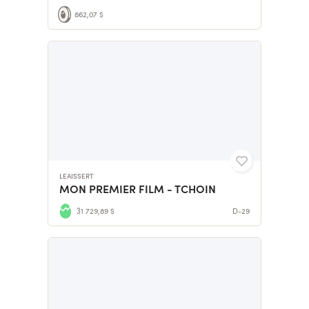
862,07 $
LEAISSERT
MON PREMIER FILM - TCHOIN
31 729,89 $
D-29