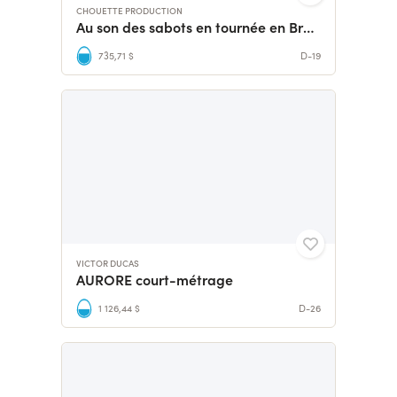
CHOUETTE PRODUCTION
Au son des sabots en tournée en Bretagne
735,71 $
D-19
VICTOR DUCAS
AURORE court-métrage
1 126,44 $
D-26