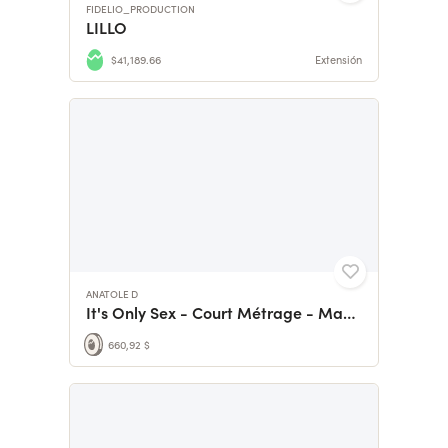
FIDELIO_PRODUCTION
LILLO
$41,189.66
Extensión
ANATOLE D
It's Only Sex - Court Métrage - Master Pro Panthéon Sorbonne
660,92 $