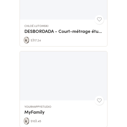
CHLOÉ LUTOMSKI
DESBORDADA - Court-métrage étudiante
$317.24
YOURHAPPYSTUDIO
MyFamily
$103.45