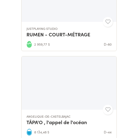
JUSTPLAYING STUDIO
RUMEN - COURT-MÉTRAGE
2 959,77 $
D-60
ANGELIQUE-DE-CASTELBAJAC
TĀPA'O , l'appel de l'océan
8 134,48 $
D-44