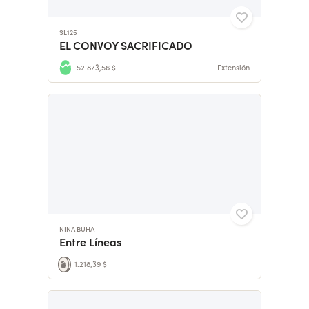
SL125
EL CONVOY SACRIFICADO
52 873,56 $
Extensión
NINA BUHA
Entre Líneas
1.218,39 $