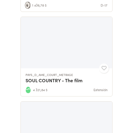
1 436,78 $
D-17
PAYS_D_AME_COURT_METRAGE
SOUL COUNTRY - The film
4 321,84 $
Extensión