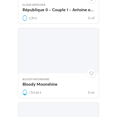
ELODIE DEPECKER
République 0 - Couple 1 - Antoine et Romy
2,30 $
D-43
BLOODY MOONSHINE
Bloody Moonshine
1 321,84 $
D-42