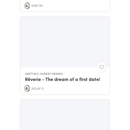
$287.36
MATTHEO-HUBERT MERINO
Rêverie - The dream of a first date!
252,87 $