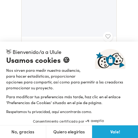
UNLOCKED STUDIO
Donnez vie à Unlocked Studio
👋 Bienvenido/a a Ulule
Usamos cookies 🍪
11,49 $
D-43
Nos sirven para medir nuestra audiencia,
para hacer estadísticas, proporcionar
opciones para compartir, así como para permitir a lxs creadorxs
promocionar su proyecto.
Para modificar tus preferencias más tarde, haz clic en el enlace
'Preferencias de Cookies' situado en el pie de página.
Respetamos tu privacidad, aquí encontrarás como.
Consentimiento certificado por
Vale!
No, gracias
Quiero elegirlas
LE TURK & LAURA
Quelque Part J-1!!