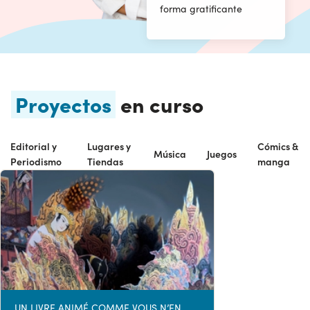
forma gratificante
Proyectos
en curso
Editorial y
Lugares y
Cómics &
Música
Juegos
Periodismo
Tiendas
manga
UN LIVRE ANIMÉ COMME VOUS N’EN