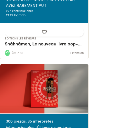
AVEZ RAREMENT VU !
227 contribuciones
722% logrado
EDITIONS LES RÊVEURS
Shâhnâmeh, Le nouveau livre pop-up d'Hamid Rahmanian
361 / 50
Extensión
300 piezas. 35 interpretes
internacionales. ¡Últimos ejemplares