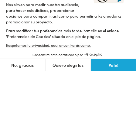
Lee nuestro manifesto
Orgullosamente B Corp desde 2015
Nos sirven para medir nuestra audiencia,
para hacer estadísticas, proporcionar
opciones para compartir, así como para permitir a lxs creadorxs
promocionar su proyecto.
Para modificar tus preferencias más tarde, haz clic en el enlace
'Preferencias de Cookies' situado en el pie de página.
Respetamos tu privacidad, aquí encontrarás como.
Consentimiento certificado por
Términos de uso
Cookies
Privacidad
Vale!
No, gracias
Quiero elegirlas
Axeptio consent
Plataforma de Gestión de Consentimiento: Personaliza tus Op
Nuestra plataforma te permite personalizar y gestionar tus ajus