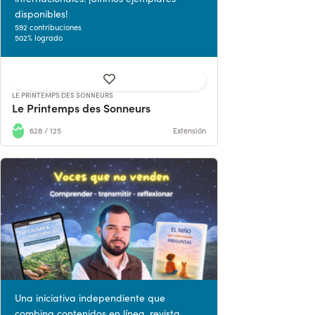
disponibles!
592 contribuciones
502% logrado
LE PRINTEMPS DES SONNEURS
Le Printemps des Sonneurs
628 / 125
Extensión
Una iniciativa independiente que
combina contenidos en línea, revista